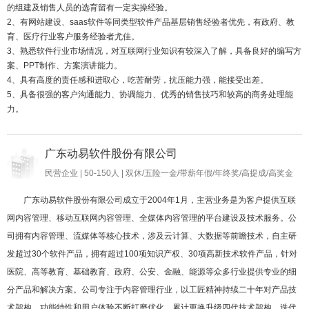
的组建及销售人员的选育留有一定实操经验。

2、有网站建设、saas软件等同类型软件产品基层销售经验者优先，有政府、教
育、医疗行业客户服务经验者尤佳。

3、熟悉软件行业市场情况，对互联网行业知识有较深入了解，具备良好的编写方
案、PPT制作、方案演讲能力。

4、具有高度的责任感和进取心，吃苦耐劳，抗压能力强，能接受出差。

5、具备很强的客户沟通能力、协调能力、优秀的销售技巧和较高的商务处理能
力。
广东动易软件股份有限公司
民营企业 | 50-150人 | 双休/五险一金/带薪年假/年终奖/高提成/高奖金
广东动易软件股份有限公司成立于2004年1月，主营业务是为客户提供互联
网内容管理、移动互联网内容管理、全媒体内容管理的平台建设及技术服务。公
司拥有内容管理、流媒体等核心技术，涉及云计算、大数据等前瞻技术，自主研
发超过30个软件产品，拥有超过100项知识产权、30项高新技术软件产品，针对
医院、高等教育、基础教育、政府、公安、金融、能源等众多行业提供专业的细
分产品和解决方案。公司专注于内容管理行业，以工匠精神持续二十年对产品技
术架构、功能特性和用户体验不断打磨优化，累计更换升级四代技术架构，迭代