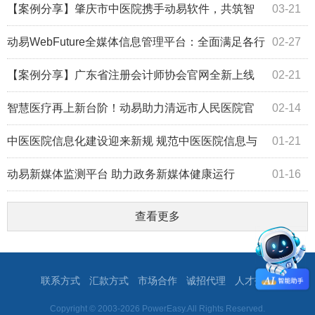
官方网站改版升级上线 焕新启航！
【案例分享】肇庆市中医院携手动易软件，共筑智
03-21
慧医院门户新篇章
动易WebFuture全媒体信息管理平台：全面满足各行
02-27
业的全媒体发布、运维、运营和管理需求
【案例分享】广东省注册会计师协会官网全新上线
02-21
打造”会员友好型"网站
智慧医疗再上新台阶！动易助力清远市人民医院官
02-14
网升级并顺利通过密评
中医医院信息化建设迎来新规 规范中医医院信息与
01-21
数字化建设
动易新媒体监测平台 助力政务新媒体健康运行
01-16
查看更多
联系方式
汇款方式
市场合作
诚招代理
人才招聘
Copyright © 2003-2026 PowerEasy.All Rights Reserved.