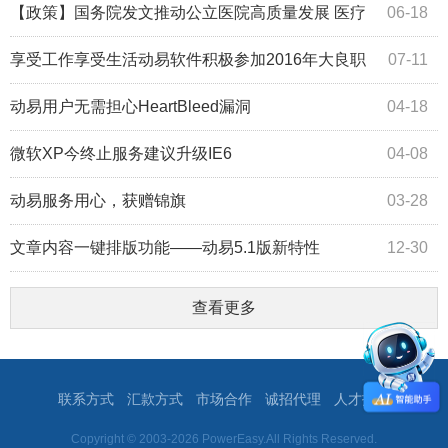
【政策】国务院发文推动公立医院高质量发展 医疗
06-18
信息化将提速
享受工作享受生活动易软件积极参加2016年大良职
07-11
工体育节
动易用户无需担心HeartBleed漏洞
04-18
微软XP今终止服务建议升级IE6
04-08
动易服务用心，获赠锦旗
03-28
文章内容一键排版功能——动易5.1版新特性
12-30
查看更多
联系方式
汇款方式
市场合作
诚招代理
人才招聘
Copyright © 2003-2026 PowerEasy.All Rights Reserved.