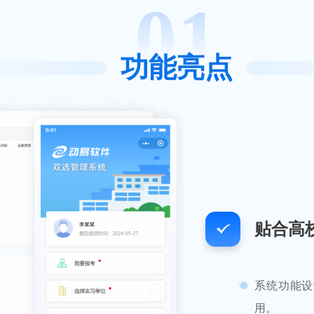
01
功能亮点
贴合高
系统功能设
用。