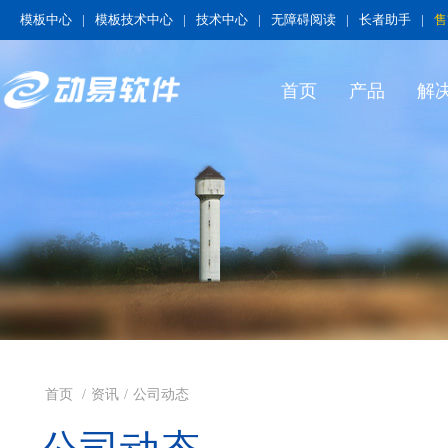
模板中心
|
模板技术中心
|
技术中心
|
无障碍阅读
|
长者助手
|
售
首页
产品
解
首页
/
资讯
/
公司动态